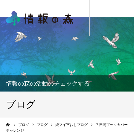
情報の森の活動のチェックする
ブログ
ーム
ブログ
ブログ
純マイ宮おじブログ
７日間ブックカバー
チャレンジ